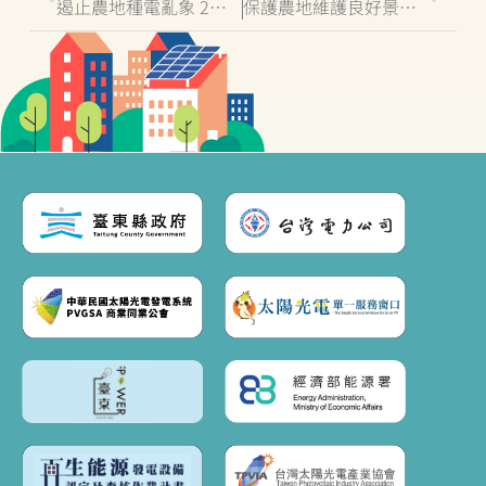
遏止農地種電亂象 2公頃以下農地不同意變更使用臺東縣府呼籲民眾先了解自身權益
保護農地維護良好景觀 臺東縣政府嚴守2公頃以下農地變更作為光電設施