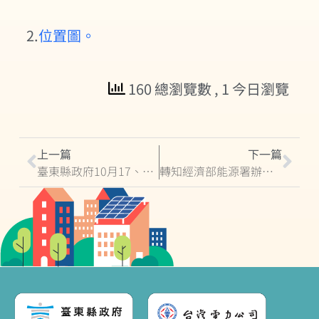
2.
位置圖。
160 總瀏覽數
, 1 今日瀏覽
上一篇
下一篇
臺東縣政府10月17、18日舉辦再生能源(微電網、公有建物之公民參與設置太陽光電標租範本)推廣說明會
轉知經濟部能源署辦理「合作社及社區公開募集設置再生能源公民電廠示範獎勵辦法」利害關係人會議