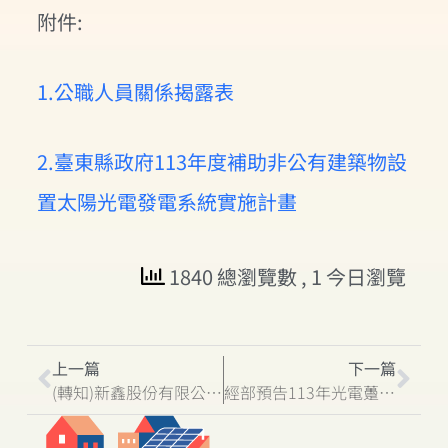
附件:
1.公職人員關係揭露表
2.臺東縣政府113年度補助非公有建築物設
置太陽光電發電系統實施計畫
1840 總瀏覽數
, 1 今日瀏覽
上一篇
下一篇
(轉知)新鑫股份有限公司擬於本縣台東市石壁段353、355、356、364、365地號土地，申請設置地面型太陽光電設施(台東火車站-花蓮電力段設置停車棚)，特此協助公告周知
經部預告113年光電躉購費率微降 增級距鼓勵屋頂型