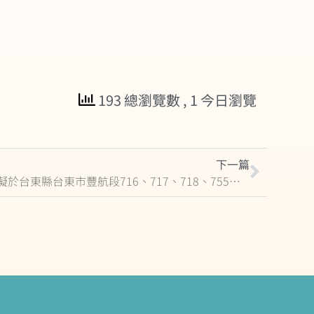
193 總瀏覽數
, 1 今日瀏覽
下一篇
(轉知)「碩明綠能股份有限公司擬於台東縣台東市豐航段716、717、718、755地號(國立臺灣大學附屬特殊教育學校)設置地面型太陽光電發電設備(停車場、風雨走廊)」，特此協助公告周知