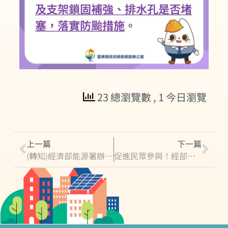
23 總瀏覽數
, 1 今日瀏覽
上一篇
下一篇
(轉知)經濟部能源署辦理「傑出多元綠能獎」徵件公告
促進民眾參與！經部公告小水力發電示範獎勵辦法 獎勵金上限500萬元