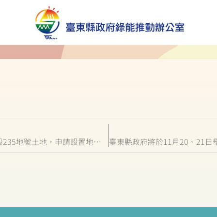
(轉知)環台光電股份有限公司擬於本縣臺東市岩灣段235地號土地，申請設置地面型太陽光電設施