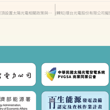
臺東縣政府將於10月23、10月28日舉辦推動家戶屋頂設置太陽光電相關政策與補助宣導說明會